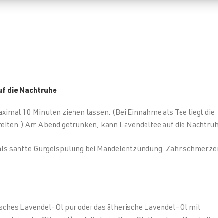
uf die Nachtruhe
mal 10 Minuten ziehen lassen. (Bei Einnahme als Tee liegt die
hreiten.) Am Abend getrunken, kann Lavendeltee auf die Nachtru
als
sanfte Gurgelspülung
bei Mandelentzündung, Zahnschmerze
isches Lavendel-Öl pur oder das ätherische Lavendel-Öl mit