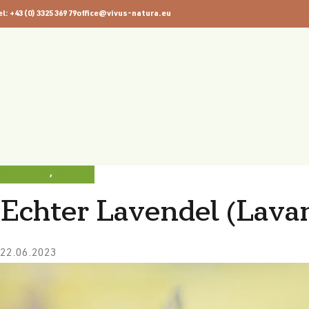
el: +43 (0) 3325 369 79
office@vivus-natura.eu
28
JUNI
ALLGEMEIN
,
REZEPTE
Echter Lavendel (Lavan
22.06.2023