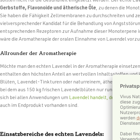
sollten nicht für die Gesundheit eingesetzt werden. Der echte L
Gerbstoffe, Flavonoide und ätherische Öle
, zu denen die Mono
Sie haben die Fähigkeit Zellmembranen zu durchschreiten und zei
vielversprechender Kandidat für die Behandlung von Angststörung
entsprechenden Rezeptoren zur Aufnahme dieser Monoterpene in de
wäre die Aromatherapie der oralen Einnahme von Lavendel vorzu
Allrounder der Aromatherapie
Möchte man den echten Lavendel in der Aromatherapie einsetzen
enthalten den höchsten Anteil an wertvollen Inhaltsstoffen und 
Blüten, Lavendel-Tinkturen oder naturreinem, ätherischem Laven
bei dem aus 150 kg frischen Lavendelblüten nur rund 1 Liter äth
sich bei allen Anwendungen um
Lavendel handelt, der völlig frei
auch im Endprodukt vorhanden sind.
Einsatzbereiche des echten Lavendels: