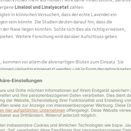
avendel enthält mehr als hundert wirksame Inhaltsstoffe, darunte
terpene
Linalool und Linalyacetat
zählen.
gten in klinischen Versuchen, dass der echte Lavendel ein
en sein könnte. Die Studien deuten darauf hin, dass die
r Nase liegen könnten. Sollte sich dies als richtig erweisen,
ziehen. Weitere Forschung wird darüber Aufschluss geben.
, kommen vor allem die ährenartigen Blüten zum Einsatz. Sie
können vielseitig eingesetzt werden – ob in Form der getrocknete
delöl. Letzteres wird in einem aufwändigen Prozess hergestellt
erisches Lavendelöl gewonnen wird. Besonders wichtig ist, dass e
 von Spritzmitteln oder anderen Schadstoffen ist
, weil diese sonst