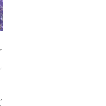
ie
g
ie