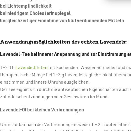
bei Lichtempfindlichkeit
bei niedrigem Cholesterinspiegel
bei gleichzeitiger Einnahme von blutverdünnenden Mitteln
Anwendungsmöglichkeiten des echten Lavendels:
Lavendel-Tee bei innerer Anspannung und zur Einstimmung a
1-2 TL
Lavendelblüten
mit kochendem Wasser aufgießen und maxi
therapeutische Menge bei 1-3 g Lavendel täglich – nicht übersc
einstimmen und innere Unruhe ausgleichen.
Der Tee eignet sich durch die antiseptischen Eigenschaften auch 
Zahnfleischentzündungen oder Geschwüren im Mund.
Lavendel-Öl bei kleinen Verbrennungen
Unmittelbar nach der Verbrennung entweder 1 – 2 Tropfen äther