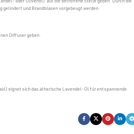
andel- oder Olivenöl) auf die betroffene Stelle geben. Durch die
g gelindert und Brandblasen vorgebeugt werden.
inen Diffuser geben.
aöl) eignet sich das ätherische Lavendel-Öl für entspannende