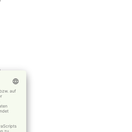
r
n
,
s