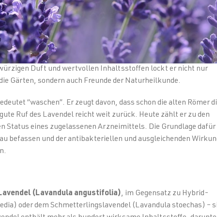
würzigen Duft und wertvollen Inhaltsstoffen lockt er nicht nur
die Gärten, sondern auch Freunde der Naturheilkunde.
bedeutet “waschen”. Er zeugt davon, dass schon die alten Römer d
ute Ruf des Lavendel reicht weit zurück. Heute zählt er zu den
n Status eines zugelassenen Arzneimittels. Die Grundlage dafür
au befassen und der antibakteriellen und ausgleichenden Wirkun
n.
Lavendel (Lavandula angustifolia)
, im Gegensatz zu Hybrid-
edia) oder dem Schmetterlingslavendel (Lavandula stoechas) – s