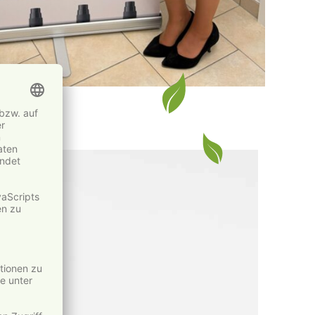
nde
ode: Vivus
ste Ansprüche