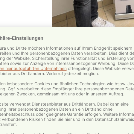
eile als Vivus Natura Ku
auf alle Bestellungen im Naturtheke Online-Shop – Gutschein C
ette von Nahrungsergänzungsmitteln in bester Qualität für höch
 Vivus Natura Vertriebspartner werden 1:1 übernommen