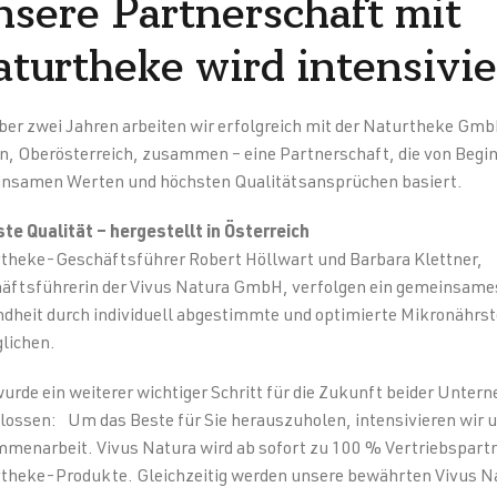
sere Partnerschaft mit
turtheke wird intensivie
über zwei Jahren arbeiten wir erfolgreich mit der Naturtheke GmbH
an, Oberösterreich, zusammen – eine Partnerschaft, die von Begin
nsamen Werten und höchsten Qualitätsansprüchen basiert.
te Qualität – hergestellt in Österreich
theke-Geschäftsführer Robert Höllwart und Barbara Klettner,
äftsführerin der Vivus Natura GmbH, verfolgen ein gemeinsames
dheit durch individuell abgestimmte und optimierte Mikronährst
lichen.
urde ein weiterer wichtiger Schritt für die Zukunft beider Unte
lossen: Um das Beste für Sie herauszuholen, intensivieren wir 
menarbeit. Vivus Natura wird ab sofort zu 100 % Vertriebspartn
theke-Produkte. Gleichzeitig werden unsere bewährten Vivus N