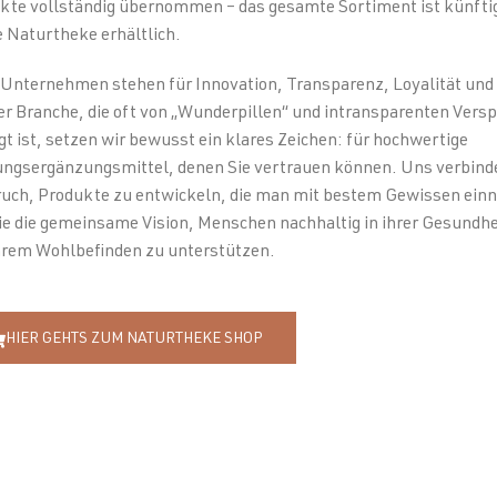
kte vollständig übernommen – das gesamte Sortiment ist künftig
 Naturtheke erhältlich.
 Unternehmen stehen für Innovation, Transparenz, Loyalität und 
ner Branche, die oft von „Wunderpillen“ und intransparenten Vers
gt ist, setzen wir bewusst ein klares Zeichen: für hochwertige
ngsergänzungsmittel, denen Sie vertrauen können. Uns verbinde
uch, Produkte zu entwickeln, die man mit bestem Gewissen ei
ie die gemeinsame Vision, Menschen nachhaltig in ihrer Gesundheit
hrem Wohlbefinden zu unterstützen.
HIER GEHTS ZUM NATURTHEKE SHOP