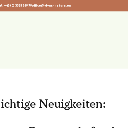
el: +43 (0) 3325 369 79
office@vivus-natura.eu
chtige Neuigkeiten: