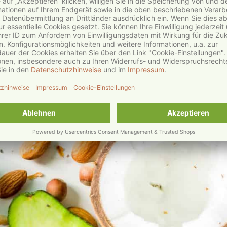
t wie gewohnt über die Vivus Natura GmbH
Vielen Da
HIER GEHTS ZUM NATURTHEKE SHOP