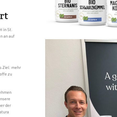
rt
 in St.
n an auf
 Ziel: mehr
offe zu
rnehmen
unsere
er der
atura